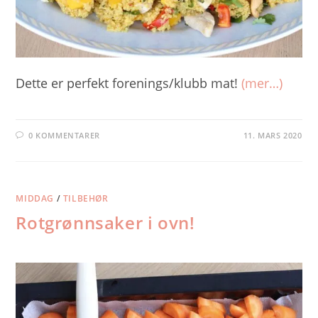
Dette er perfekt forenings/klubb mat!
(mer…)
0 KOMMENTARER
11. MARS 2020
MIDDAG
/
TILBEHØR
Rotgrønnsaker i ovn!