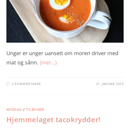
Unger er unger uansett om moren driver med
mat og sånn.
(mer…)
2 KOMMENTARER
21. JANUAR 2019
MIDDAG
/
TILBEHØR
Hjemmelaget tacokrydder!