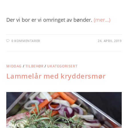
Der vi bor er vi omringet av bønder.
(mer…)
0 KOMMENTARER
24. APRIL 2019
MIDDAG
/
TILBEHØR
/
UKATEGORISERT
Lammelår med kryddersmør