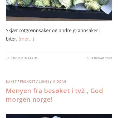
Skjær rotgrønnsaker og andre grønnsaker i
biter.
(mer…)
0 KOMMENTARER
5. FEBRUAR 2020
BAKST
/
FROKOST
/
LUNSJ
/
MIDDAG
Menyen fra besøket i tv2 , God
morgen norge!