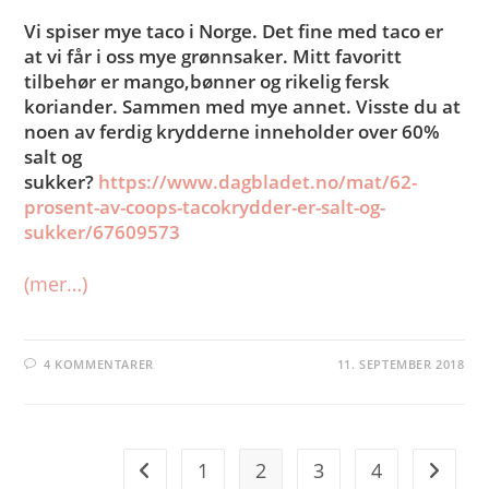
Vi spiser mye taco i Norge. Det fine med taco er
at vi får i oss mye grønnsaker. Mitt favoritt
tilbehør er mango,bønner og rikelig fersk
koriander. Sammen med mye annet. Visste du at
noen av ferdig krydderne inneholder over 60%
salt og
sukker?
https://www.dagbladet.no/mat/62-
prosent-av-coops-tacokrydder-er-salt-og-
sukker/67609573
(mer…)
4 KOMMENTARER
11. SEPTEMBER 2018
1
2
3
4
Go to the previous page
Go to t