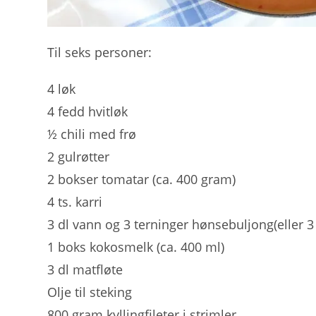
Til seks personer:
4 løk
4 fedd hvitløk
½ chili med frø
2 gulrøtter
2 bokser tomatar (ca. 400 gram)
4 ts. karri
3 dl vann og 3 terninger hønsebuljong(eller 3 
1 boks kokosmelk (ca. 400 ml)
3 dl matfløte
Olje til steking
800 gram kyllingfileter i strimler