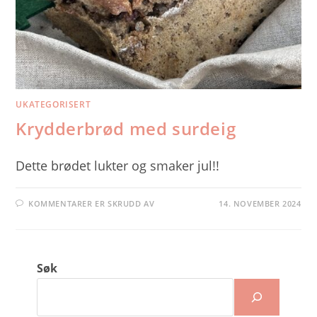
UKATEGORISERT
Krydderbrød med surdeig
Dette brødet lukter og smaker jul!!
FOR
KOMMENTARER ER SKRUDD AV
14. NOVEMBER 2024
KRYDDERBRØD
MED
SURDEIG
Søk