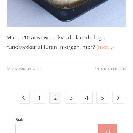
Maud (10 år)spør en kveld : kan du lage
rundstykker til turen imorgen, mor?
(mer…)
2 KOMMENTARER
19. OKTOBER 2019
1
2
3
4
5
Go to the previous page
Go to t
Søk