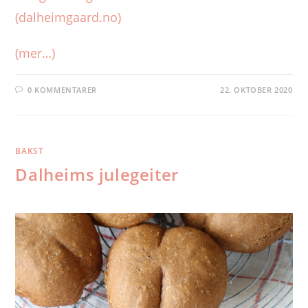
(dalheimgaard.no)
(mer…)
0 KOMMENTARER
22. OKTOBER 2020
BAKST
Dalheims julegeiter