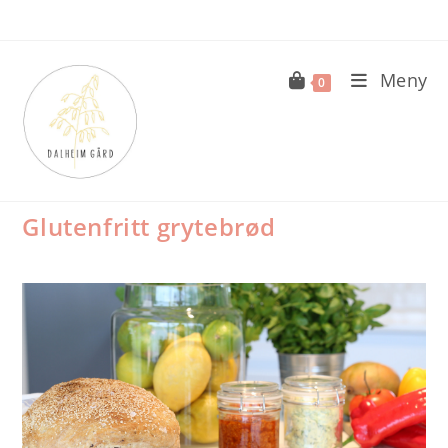
Skip
to
content
Meny
0
BAKST
Glutenfritt grytebrød