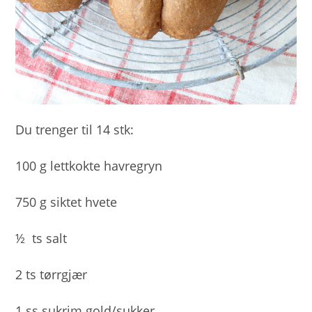
Du trenger til 14 stk:
100 g lettkokte havregryn
750 g siktet hvete
½ ts salt
2 ts tørrgjær
1 ss sukrim gold/sukker