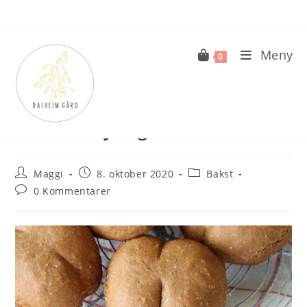
Skip
to
content
Meny
0
Dalheims julegeiter
Post
Post
Post
Maggi
8. oktober 2020
Bakst
author:
published:
category:
Post
0 Kommentarer
comments: