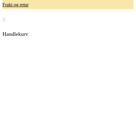
Frakt og retur
×
Handlekurv