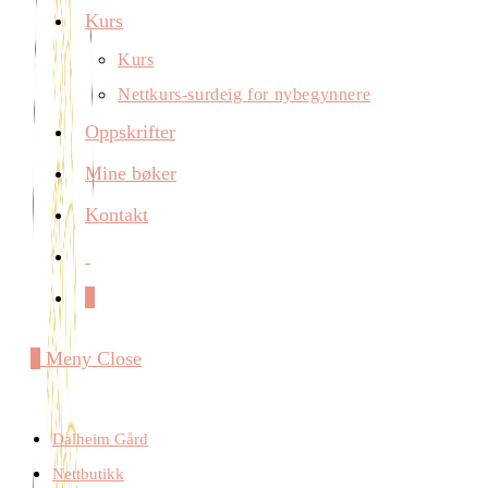
Kurs
Kurs
Nettkurs-surdeig for nybegynnere
Oppskrifter
Mine bøker
Kontakt
0
0
Meny
Close
Dalheim Gård
Nettbutikk