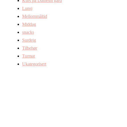
Kurs på Dalheim gård
Lunsj
Mellommåltid
Middag
snacks
Surdeig
Tilbehør
Turmat
Ukategorisert