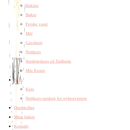
Baking
Bøker
Ferske varer
Mel
Gavekort
Nettkurs
Surdeigskurs på Dalheim
Min Konto
Kurs
Kurs
Nettkurs-surdeig for nybegynnere
Oppskrifter
Mine bøker
Kontakt