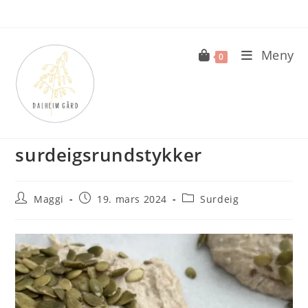
Skip
to
content
Meny
0
Grove-eltefrie
surdeigsrundstykker
Post
Post
Post
Maggi
19. mars 2024
Surdeig
author:
published:
category: