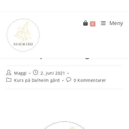
Skip
to
content
Meny
0
Matkurs på Dalheim gård
Post
Post
Maggi
2. juni 2021
author:
published:
Post
Post
Kurs på Dalheim gård
0 Kommentarer
category:
comments: