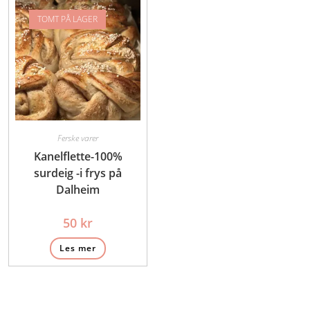
TOMT PÅ LAGER
Ferske varer
Kanelflette-100%
surdeig -i frys på
Dalheim
50
kr
Les mer