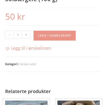
50
kr
Solbærgele
-
+
LEGG I HANDLEKURV
(100
g)
Legg til i ønskelisten
antall
Kategori:
Ferske varer
Relaterte produkter