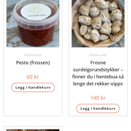
Ferske varer
Ferske varer
Pesto (frossen)
Frosne
surdeigsrundstykker –
60
kr
finner du i hentebua så
lenge det rekker-vipps
Legg i handlekurv
140
kr
Legg i handlekurv