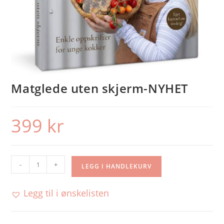
Matglede uten skjerm-NYHET
399
kr
Matglede
-
+
LEGG I HANDLEKURV
uten
skjerm-
Legg til i ønskelisten
NYHET
antall