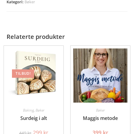
Kategori:
Bøker
Relaterte produkter
TILBUD!
Baking
,
Bøker
Bøker
Surdeig i alt
Maggis metode
Opprinnelig
Nåværende
299
kr
399
kr
449
kr