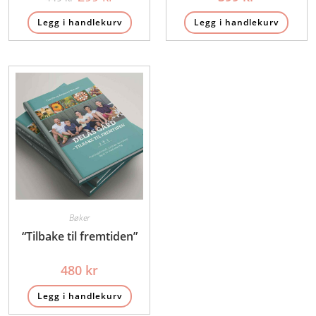
pris
pris
var:
er:
Legg i handlekurv
Legg i handlekurv
449 kr.
299 kr.
Bøker
“Tilbake til fremtiden”
480
kr
Legg i handlekurv