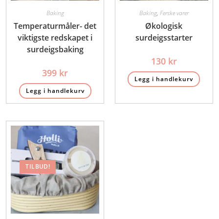
Baking
Baking
,
Ferske varer
Temperaturmåler- det
Økologisk
viktigste redskapet i
surdeigsstarter
surdeigsbaking
130
kr
399
kr
Legg i handlekurv
Legg i handlekurv
TILBUD!