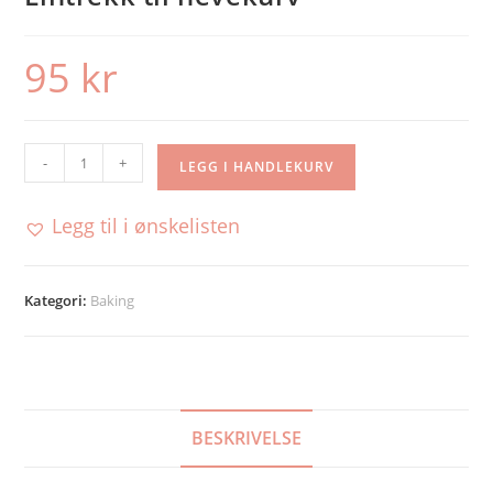
95
kr
Lintrekk
-
+
LEGG I HANDLEKURV
til
hevekurv
Legg til i ønskelisten
antall
Kategori:
Baking
BESKRIVELSE