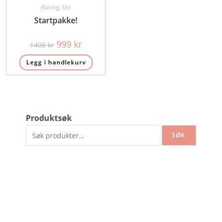
Baking
,
Mel
Startpakke!
Opprinnelig
Nåværende
999
kr
1408
kr
pris
pris
var:
er:
Legg i handlekurv
1408 kr.
999 kr.
Produktsøk
SØK