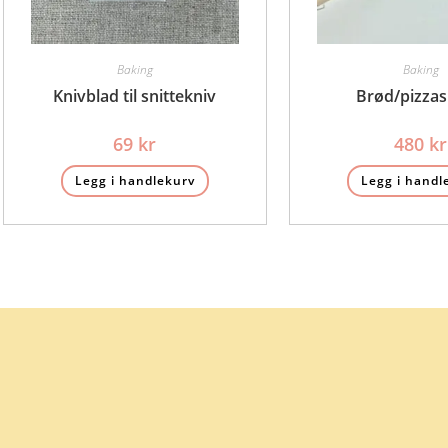
Baking
Baking
Knivblad til snittekniv
Brød/pizza
69
kr
480
kr
Legg i handlekurv
Legg i handl