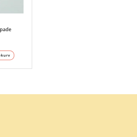
spade
ekurv