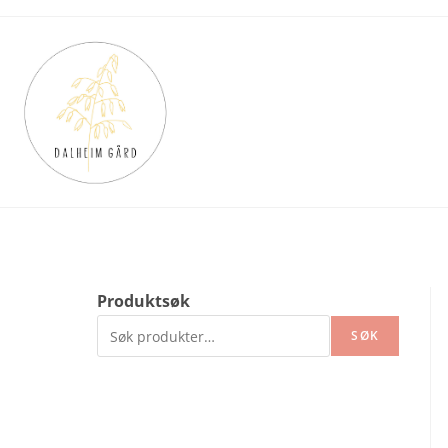
Skip
to
content
Produktsøk
SØK