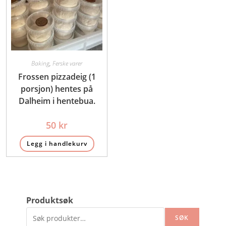
Baking
,
Ferske varer
Frossen pizzadeig (1
porsjon) hentes på
Dalheim i hentebua.
50
kr
Legg i handlekurv
Produktsøk
SØK