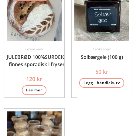
Ferske varer
Ferske varer
JULEBRØD 100%SURDEIG-
Solbærgele (100 g)
finnes sporadisk i frysen
50
kr
120
kr
Legg i handlekurv
Les mer