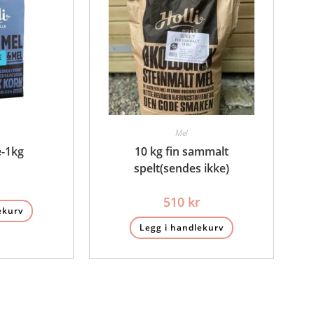
Mel
e-1kg
10 kg fin sammalt
spelt(sendes ikke)
510
kr
ekurv
Legg i handlekurv