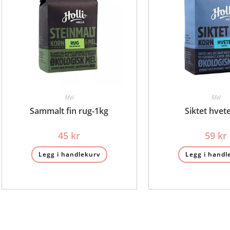
Mel
Mel
Sammalt fin rug-1kg
Siktet hvet
45
kr
59
kr
Legg i handlekurv
Legg i handl