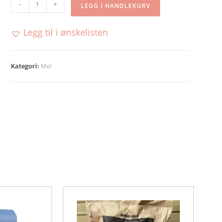
Bygg
-
+
LEGG I HANDLEKURV
sammalt
1
Legg til i ønskelisten
kg
antall
Kategori:
Mel