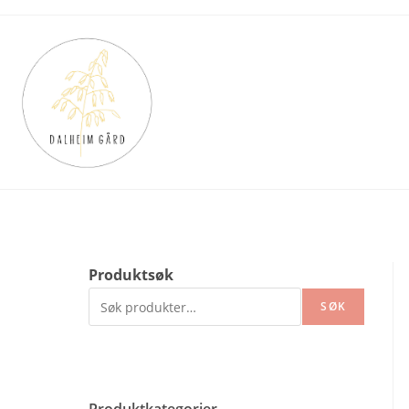
Skip
to
content
Produktsøk
SØK
Produktkategorier