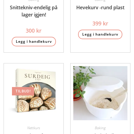
Snittekniv-endelig på
Hevekurv -rund plast
lager igjen!
399
kr
300
kr
Legg i handlekurv
Legg i handlekurv
TILBUD!
Nettkurs
Baking