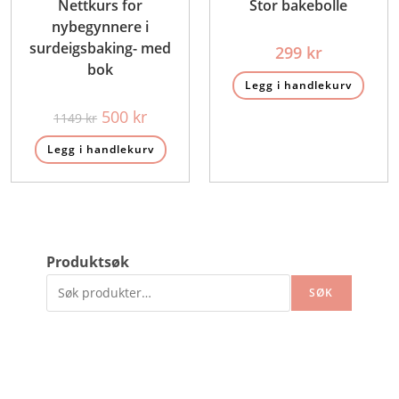
Nettkurs for
Stor bakebolle
nybegynnere i
surdeigsbaking- med
299
kr
bok
Legg i handlekurv
Opprinnelig
Nåværende
500
kr
1149
kr
pris
pris
var:
er:
Legg i handlekurv
1149 kr.
500 kr.
Produktsøk
SØK