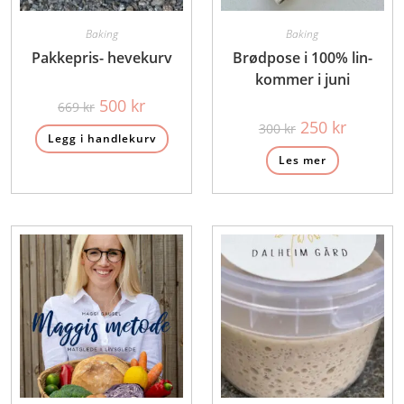
Baking
Baking
Pakkepris- hevekurv
Brødpose i 100% lin-
kommer i juni
Opprinnelig
Nåværende
500
kr
669
kr
pris
pris
Opprinnelig
Nåværen
250
kr
var:
er:
300
kr
pris
pris
Legg i handlekurv
669 kr.
500 kr.
var:
er:
Les mer
300 kr.
250 kr.