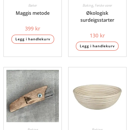
Bøker
Baking
,
Ferske varer
Maggis metode
Økologisk
surdeigsstarter
399
kr
130
kr
Legg i handlekurv
Legg i handlekurv
Baking
Baking